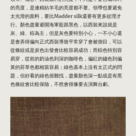
的亮度，是連精紡羊毛的亮度都不要。領帶也要避免
太光滑的面料，要比Madder silk還要有更多紋理才
行。顏色盡量避開海軍藍跟黑色，以西裝來說就是
灰、綠、棕為主，但是灰色要特別小心，一不小心還
是會弄得偏向正式西裝導致平常穿了會被側目，可以
從條紋或是炭色出發會比較容易成功；而棕色特別容
易穿，從前的奶油色到深的咖啡色，偏紅的鏽色到偏
黃的菸草色都相當容易；綠色基本上沒有太正式的問
題，但好看的綠色很難找，盡量顏色深一點或是有黑
色條紋會比較保險，不然會很像要去演舞台劇。