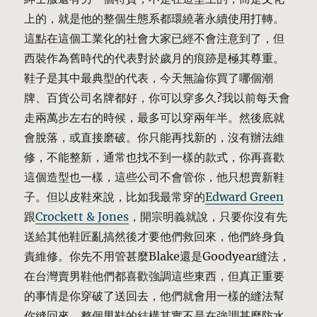
上的，就是他的整個生態系都環繞著永續使用打轉。
這點在這個工業化的社會大家已經不會注意到了，但
西裝作為舊時代的代表對於歲月的痕跡是極其尊重。
鞋子是其中最典型的代表，今天無論你買了哪個潮
牌、百貨公司名牌都好，你可以穿多久?我以前每天會
走兩萬步左右的時候，最多可以穿兩年半。然後底就
會脫落，或直接磨破。你只能再找新的，沒有辦法維
修，不能整新，通常也找不到一樣的款式，你再喜歡
這個造型也一樣，這些公司不會管你，他只想賣新鞋
子。但以皮鞋來說，比如我最常穿的
Edward Green
跟
Crockett & Jones
，開宗明義就說，只要你沒有先
送給其他鞋匠亂搞然後才要他們救回來，他們終身負
責維修。你先不用管甚麼Blake還是Goodyear縫法，
在台灣賣男鞋他們都喜歡強調這些東西，但真正重要
的事情是你穿破了送回去，他們就會用一樣的縫法幫
你縫回來。整個男鞋的結構其實不是在強調甚麼防水