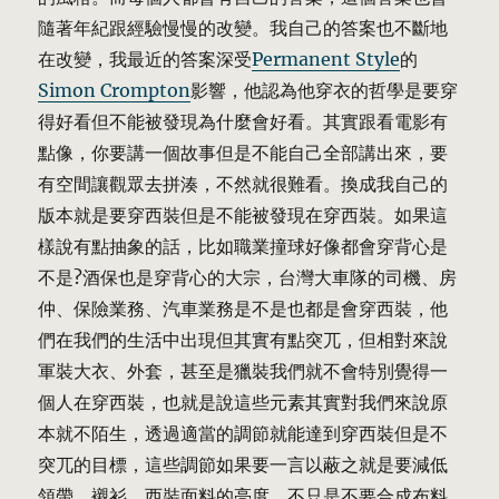
隨著年紀跟經驗慢慢的改變。我自己的答案也不斷地
在改變，我最近的答案深受
Permanent Style
的
Simon Crompton
影響，他認為他穿衣的哲學是要穿
得好看但不能被發現為什麼會好看。其實跟看電影有
點像，你要講一個故事但是不能自己全部講出來，要
有空間讓觀眾去拼湊，不然就很難看。換成我自己的
版本就是要穿西裝但是不能被發現在穿西裝。如果這
樣說有點抽象的話，比如職業撞球好像都會穿背心是
不是?酒保也是穿背心的大宗，台灣大車隊的司機、房
仲、保險業務、汽車業務是不是也都是會穿西裝，他
們在我們的生活中出現但其實有點突兀，但相對來說
軍裝大衣、外套，甚至是獵裝我們就不會特別覺得一
個人在穿西裝，也就是說這些元素其實對我們來說原
本就不陌生，透過適當的調節就能達到穿西裝但是不
突兀的目標，這些調節如果要一言以蔽之就是要減低
領帶、襯衫、西裝面料的亮度，不只是不要合成布料