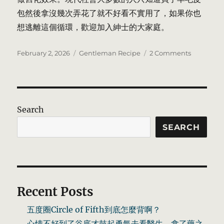
包然後拿沒幾次弄花了就不好看不實用了，如果你也
想逃離這個循環，歡迎加入紳士的大家庭。
Posted
Categories
on
February 2, 2026
Gentleman Recipe
2 Comments
on
風
格
是
甚
麼，
Search
西
裝
SEARCH
的
意
義
在
哪
Recent Posts
裡?
五度圈Circle of Fifth到底怎麼背啊？
心情不好到了谷底才鼓起勇氣去看醫生，拿了藥之