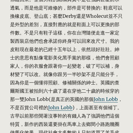
透氣，而是他是可維修的，部件是可替換的: 鞋底可以
換橡皮底、登山底；甚麼Derby還是Wholecut並不只
是外型的差別，直接對應的就是鞋面上可以更換的部
件數。不是只有鞋子這樣，你在台灣隨便走進一家定
製西裝店他們也會承諾你終身可以回來改尺寸。我的
皮鞋現在最老的已經十五年以上，依然頭好壯壯。紳
士的意思有點像電影美化黑手黨的那樣，他們會照顧
家人，你的衣服會跟著你一起變老，破了可以補，身
材變了可以改。就像你跟另一半吵架不是只能分手，
因為你是一個懂得照顧、修補關係的紳士。英國的查
爾斯國王被拍到六十歲了還在穿他二十歲的時候穿的
那一雙John Lobb(是真正的英國的那個
John Lobb
，
不是百貨公司裡的
John Lobb
)，上面甚至有個補丁。
古早以前那些閒著沒事幹的有錢人為了強調他們這個
特質，新作的西裝還要掛在馬車上去鄉間小路跑幾圈
做舊化效果。現代社會大多數的人只知道買了羊毛皮